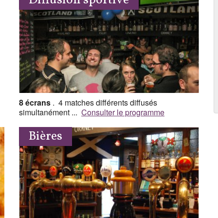
Diffusion sportive
8 écrans
. 4 matches différents diffusés
simultanément ...
Consulter le programme
Bières